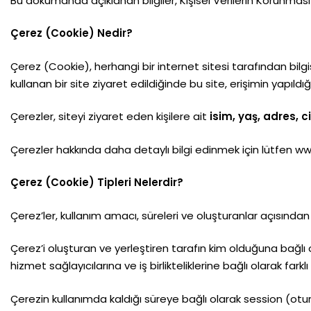
Bu dokümanda açıklanan bilgiler, Kişisel Verilerin Korunması
Çerez (Cookie) Nedir?
Çerez (Cookie), herhangi bir internet sitesi tarafından bilgi
kullanan bir site ziyaret edildiğinde bu site, erişimin yapıl
Çerezler, siteyi ziyaret eden kişilere ait
isim, yaş, adres, c
Çerezler hakkında daha detaylı bilgi edinmek için lütfen w
Çerez (Cookie) Tipleri Nelerdir?
Çerez’ler, kullanım amacı, süreleri ve oluşturanlar açısından çeş
Çerez’i oluşturan ve yerleştiren tarafın kim olduğuna bağlı o
hizmet sağlayıcılarına ve iş birlikteliklerine bağlı olarak fark
Çerezin kullanımda kaldığı süreye bağlı olarak session (oturu