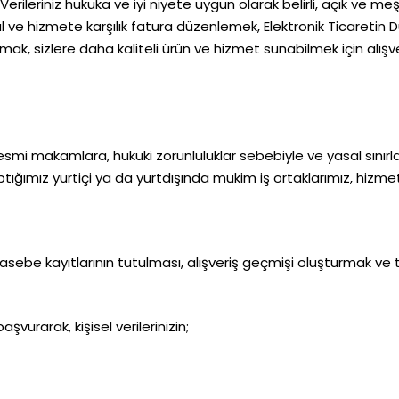
Verileriniz hukuka ve iyi niyete uygun olarak belirli, açık ve meş
 ve hizmete karşılık fatura düzenlemek, Elektronik Ticaretin 
k, sizlere daha kaliteli ürün ve hizmet sunabilmek için alışver
resmi makamlara, hukuki zorunluluklar sebebiyle ve yasal sınırlar
tığımız yurtiçi ya da yurtdışında mukim iş ortaklarımız, hizmet a
asebe kayıtlarının tutulması, alışveriş geçmişi oluşturmak ve
vurarak, kişisel verilerinizin;