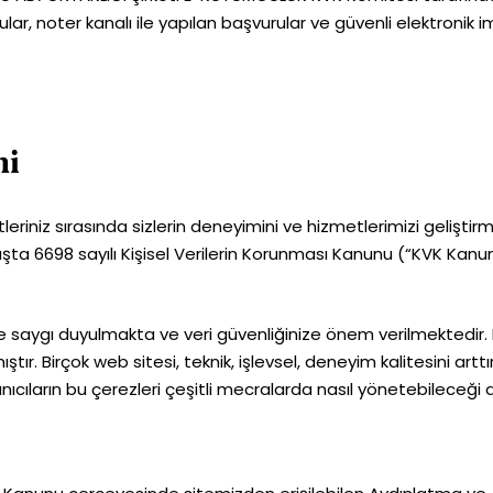
r, noter kanalı ile yapılan başvurular ve güvenli elektronik imz
ni
iniz sırasında sizlerin deneyimini ve hizmetlerimizi geliştirmek
 başta 6698 sayılı Kişisel Verilerin Korunması Kanunu (“KVK 
nize saygı duyulmakta ve veri güvenliğinize önem verilmektedi
tır. Birçok web sitesi, teknik, işlevsel, deneyim kalitesini a
nıcıların bu çerezleri çeşitli mecralarda nasıl yönetebileceği 