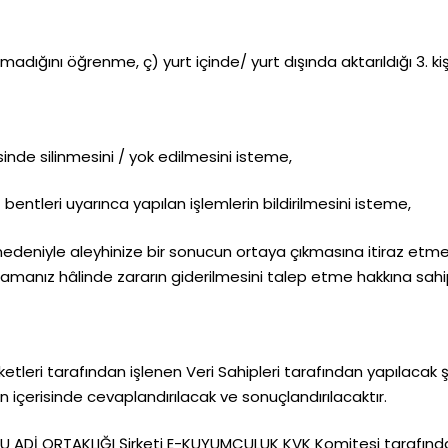
dığını öğrenme, ç) yurt içinde/ yurt dışında aktarıldığı 3. kişi
nde silinmesini / yok edilmesini isteme,
 bentleri uyarınca yapılan işlemlerin bildirilmesini isteme,
nedeniyle aleyhinize bir sonucun ortaya çıkmasına itiraz etme
ramanız hâlinde zararın giderilmesini talep etme hakkına sahip
rketleri tarafından işlenen Veri Sahipleri tarafından yapılaca
n içerisinde cevaplandırılacak ve sonuçlandırılacaktır.
PÇU ADİ ORTAKLIĞI Şirketi E-KUYUMCULUK KVK Komitesi tarafınd