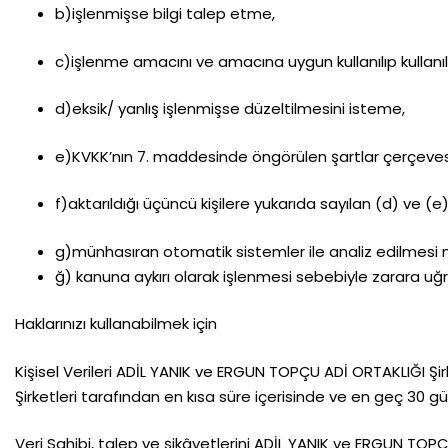
b)işlenmişse bilgi talep etme,
c)işlenme amacını ve amacına uygun kullanılıp kullanılma
d)eksik/ yanlış işlenmişse düzeltilmesini isteme,
e)KVKK’nın 7. maddesinde öngörülen şartlar çerçevesi
f)aktarıldığı üçüncü kişilere yukarıda sayılan (d) ve (e)
g)münhasıran otomatik sistemler ile analiz edilmesi 
ğ) kanuna aykırı olarak işlenmesi sebebiyle zarara uğ
Haklarınızı kullanabilmek için
Kişisel Verileri ADİL YANIK ve ERGUN TOPÇU ADİ ORTAKLIĞI Şi
Şirketleri tarafından en kısa süre içerisinde ve en geç 30 gü
Veri Sahibi, talep ve şikâyetlerini ADİL YANIK ve ERGUN TO