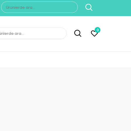
Ara:
0