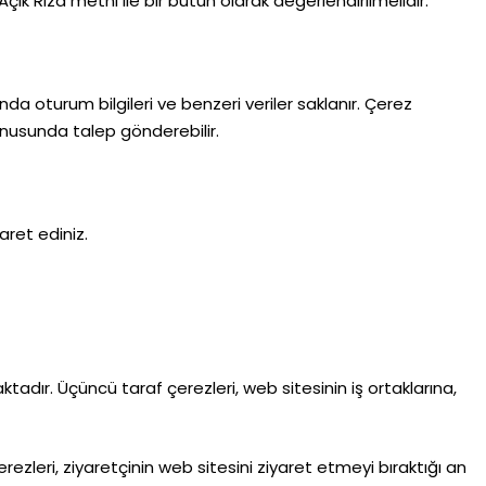
k Rıza metni ile bir bütün olarak değerlendirilmelidir.
da oturum bilgileri ve benzeri veriler saklanır. Çerez
konusunda talep gönderebilir.
aret ediniz.
tadır. Üçüncü taraf çerezleri, web sitesinin iş ortaklarına,
rezleri, ziyaretçinin web sitesini ziyaret etmeyi bıraktığı an