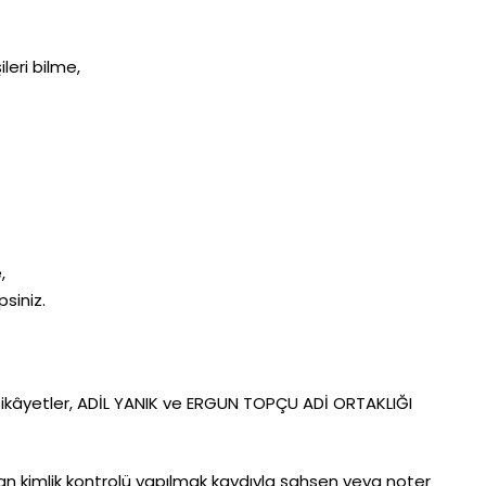
leri bilme,
,
siniz.
k şikâyetler, ADİL YANIK ve ERGUN TOPÇU ADİ ORTAKLIĞI
an kimlik kontrolü yapılmak kaydıyla şahsen veya noter