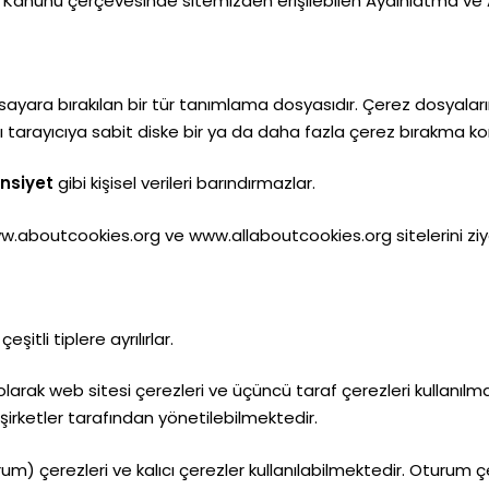
 Kanunu çerçevesinde sitemizden erişilebilen Aydınlatma ve Açı
sayara bırakılan bir tür tanımlama dosyasıdır. Çerez dosyaların
dığı tarayıcıya sabit diske bir ya da daha fazla çerez bırakma 
insiyet
gibi kişisel verileri barındırmazlar.
ww.aboutcookies.org ve www.allaboutcookies.org sitelerini ziy
itli tiplere ayrılırlar.
larak web sitesi çerezleri ve üçüncü taraf çerezleri kullanılmak
lı şirketler tarafından yönetilebilmektedir.
m) çerezleri ve kalıcı çerezler kullanılabilmektedir. Oturum çe