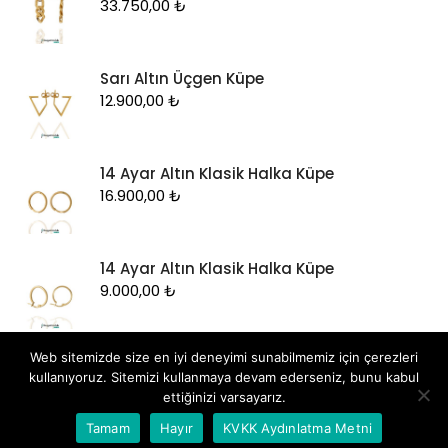
33.750,00
₺
Sarı Altın Üçgen Küpe
12.900,00
₺
14 Ayar Altın Klasik Halka Küpe
16.900,00
₺
14 Ayar Altın Klasik Halka Küpe
9.000,00
₺
Web sitemizde size en iyi deneyimi sunabilmemiz için çerezleri
kullanıyoruz. Sitemizi kullanmaya devam ederseniz, bunu kabul
ettiğinizi varsayarız.
Whatsapp İletişim
Tamam
Hayır
KVKK Aydınlatma Metni
Tüm hakları saklıdır
|
Dizayn: by
Hedza Ajans
.