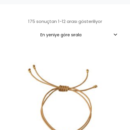
En
175 sonuçtan 1-12 arası gösteriliyor
yeniye
En yeniye göre sırala
göre
sıralandı