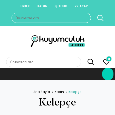
Skip
ERKEK
KADIN
ÇOCUK
22 AYAR
to
Ara:
content
E-KUYUMCULUK
Herkesin Kuyumcusu
0
Ara:
Ana Sayfa
Kadın
Kelepçe
Kelepçe