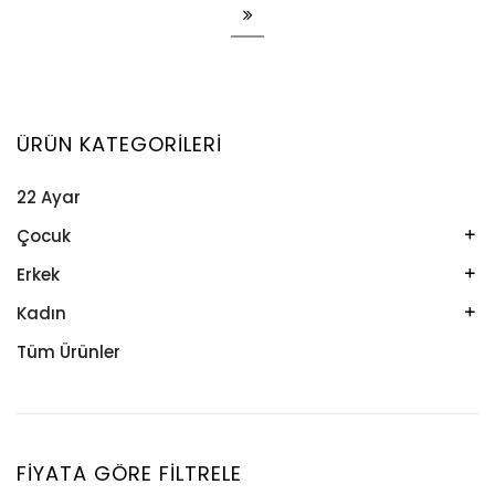
ÜRÜN KATEGORILERI
22 Ayar
Çocuk
Kelepçe
Erkek
Kolye
Kelepçe
Kadın
Künye
Künye
Bileklik
Tüm Ürünler
Küpe
Tesbih
Halhal
Yüzük
Yüzük
Kelepçe
Zincir
Kolye
FIYATA GÖRE FILTRELE