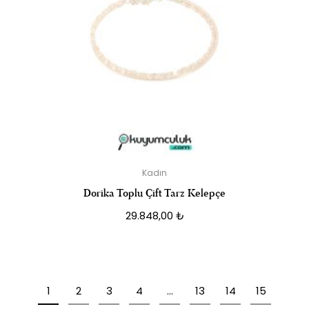
Kadın
Dorika Toplu Çift Tarz Kelepçe
29.848,00
₺
1
2
3
4
…
13
14
15