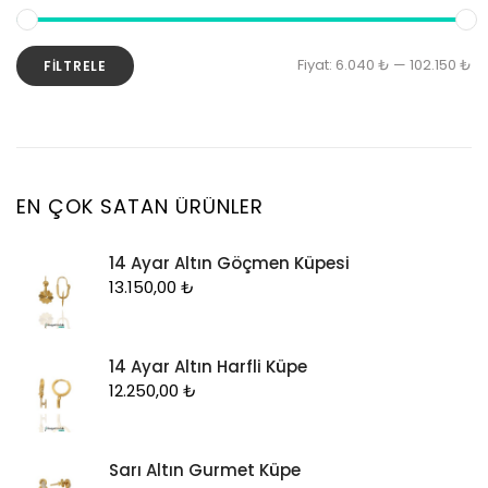
Kolye Ucu
Künye
En
En
Fiyat:
6.040 ₺
—
102.150 ₺
FILTRELE
Küpe
d
y
Piercing
fi
fi
Şahmeran
Yüzük
EN ÇOK SATAN ÜRÜNLER
Zincir
14 Ayar Altın Göçmen Küpesi
13.150,00
₺
14 Ayar Altın Harfli Küpe
12.250,00
₺
Sarı Altın Gurmet Küpe