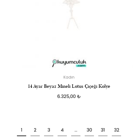
Kadın
14 Ayar Beyaz Mineli Lotus Çiçeği Kolye
6.325,00
₺
1
2
3
4
…
30
31
32