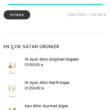
Kolye Ucu
Künye
En
En
Fiyat:
1.310 ₺
—
153.000 ₺
FILTRELE
Küpe
d
y
Piercing
fi
fi
Şahmeran
Yüzük
EN ÇOK SATAN ÜRÜNLER
Zincir
14 Ayar Altın Göçmen Küpesi
13.150,00
₺
14 Ayar Altın Harfli Küpe
12.250,00
₺
Sarı Altın Gurmet Küpe