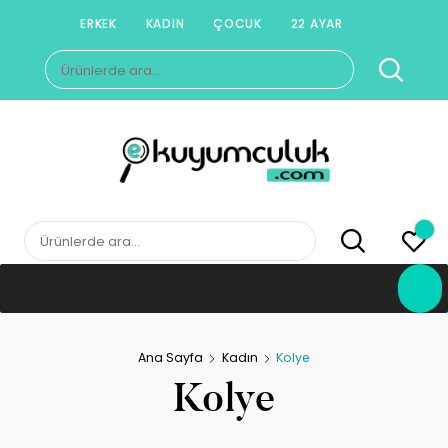
Skip
ERKEK
KADIN
ÇOCUK
22 AYAR
to
Ara:
content
E-KUYUMCULUK
Herkesin Kuyumcusu
Ara:
Ana Sayfa
Kadın
Kolye
Kolye