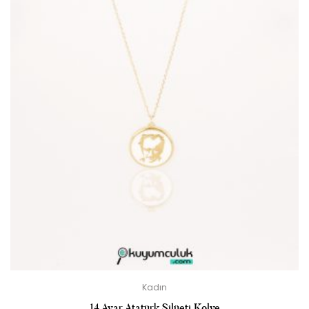
Kadın
14 Ayar Atatürk Silüeti Kolye