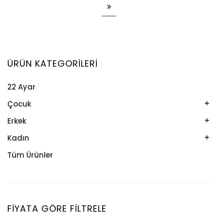
ÜRÜN KATEGORILERI
22 Ayar
Çocuk
Kelepçe
Erkek
Kolye
Kelepçe
Kadın
Künye
Künye
Bileklik
Tüm Ürünler
Küpe
Tesbih
Halhal
Yüzük
Yüzük
Kelepçe
Zincir
Kolye
FIYATA GÖRE FILTRELE