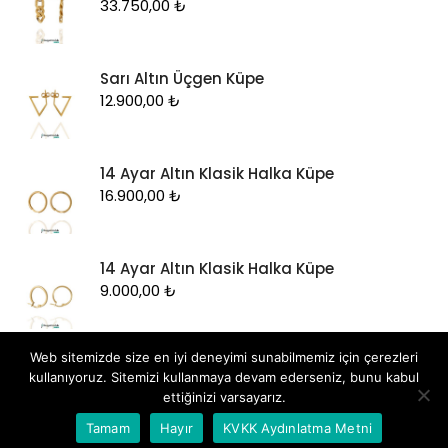
33.750,00
₺
Sarı Altın Üçgen Küpe
12.900,00
₺
14 Ayar Altın Klasik Halka Küpe
16.900,00
₺
14 Ayar Altın Klasik Halka Küpe
9.000,00
₺
Web sitemizde size en iyi deneyimi sunabilmemiz için çerezleri
kullanıyoruz. Sitemizi kullanmaya devam ederseniz, bunu kabul
ettiğinizi varsayarız.
Whatsapp İletişim
Tamam
Hayır
KVKK Aydınlatma Metni
Tüm hakları saklıdır
|
Dizayn: by
Hedza Ajans
.