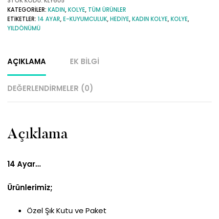
Ayar
STOK KODU:
KLY605
KATEGORILER:
KADIN
,
KOLYE
,
TÜM ÜRÜNLER
Beyaz
ETIKETLER:
14 AYAR
,
E-KUYUMCULUK
,
HEDIYE
,
KADIN KOLYE
,
KOLYE
,
Altın
YILDÖNÜMÜ
Su
Yolu
AÇIKLAMA
EK BILGI
Kolye
adet
DEĞERLENDIRMELER (0)
Açıklama
14 Ayar…
Ürünlerimiz;
Özel Şık Kutu ve Paket