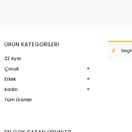
ÜRÜN KATEGORILERI
Seçi
22 Ayar
Çocuk
Kelepçe
Erkek
Kolye
Kelepçe
Kadın
Künye
Künye
Bileklik
Tüm Ürünler
Küpe
Tesbih
Halhal
Yüzük
Yüzük
Kelepçe
Zincir
Kolye