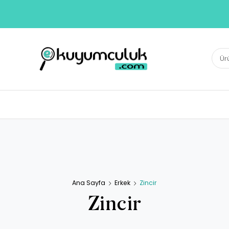
E-KUYUMCULUK
Ara:
Herkesin Kuyumcusu
Ana Sayfa
Erkek
Zincir
Zincir