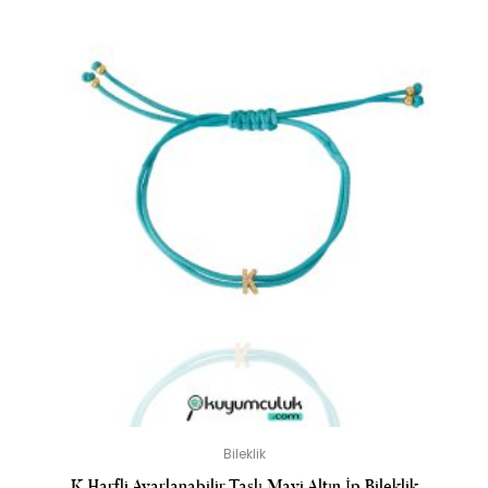
Bileklik
K Harfli Ayarlanabilir Taşlı Mavi Altın İp Bileklik