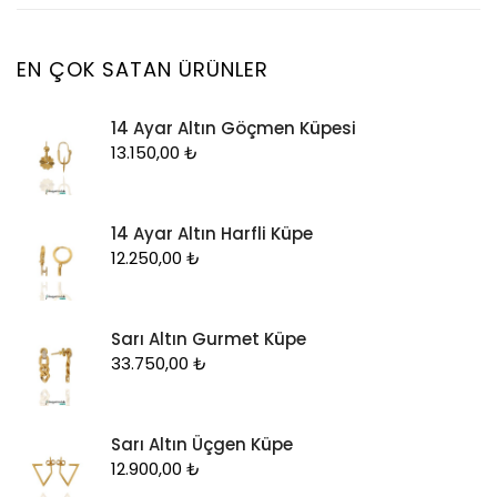
fi
fi
Şahmeran
Yüzük
EN ÇOK SATAN ÜRÜNLER
Zincir
14 Ayar Altın Göçmen Küpesi
13.150,00
₺
14 Ayar Altın Harfli Küpe
12.250,00
₺
Sarı Altın Gurmet Küpe
33.750,00
₺
Sarı Altın Üçgen Küpe
12.900,00
₺