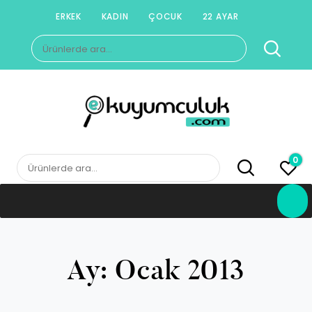
Skip
ERKEK
KADIN
ÇOCUK
22 AYAR
to
Ara:
content
E-KUYUMCULUK
Herkesin Kuyumcusu
0
Ara:
Ay:
Ocak 2013