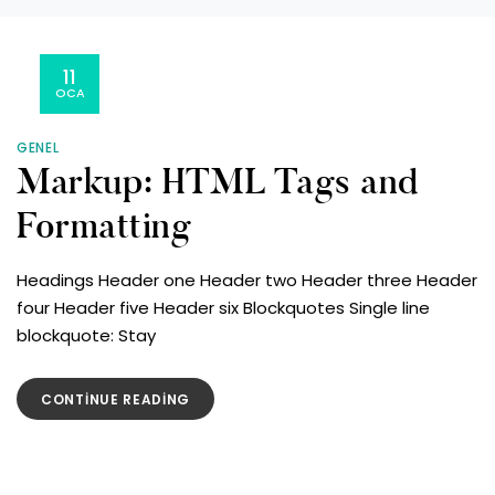
11
OCA
GENEL
Markup: HTML Tags and
Formatting
Headings Header one Header two Header three Header
four Header five Header six Blockquotes Single line
blockquote: Stay
“MARKUP:
CONTINUE READING
HTML
TAGS
AND
FORMATTING”