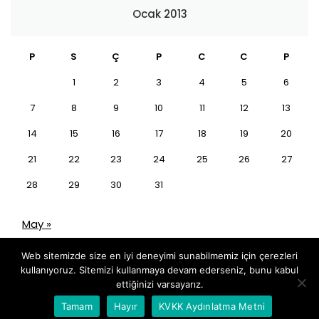
Ocak 2013
P
S
Ç
P
C
C
P
1
2
3
4
5
6
7
8
9
10
11
12
13
14
15
16
17
18
19
20
21
22
23
24
25
26
27
28
29
30
31
May »
Web sitemizde size en iyi deneyimi sunabilmemiz için çerezleri
kullanıyoruz. Sitemizi kullanmaya devam ederseniz, bunu kabul
ettiğinizi varsayarız.
Whatsapp İletişim
Tamam
Hayır
KVKK Aydınlatma Metni
Tüm hakları saklıdır
|
Dizayn: by
Hedza Ajans
.