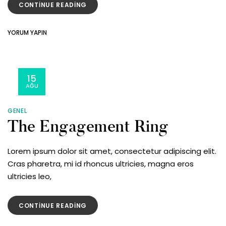
“PEARLS
CONTINUE READING
FOR
YOUR
ON
YORUM YAPIN
THOUGHT”
PEARLS
FOR
YOUR
THOUGHT
15
AĞU
GENEL
The Engagement Ring
Lorem ipsum dolor sit amet, consectetur adipiscing elit.
Cras pharetra, mi id rhoncus ultricies, magna eros
ultricies leo,
“THE
CONTINUE READING
ENGAGEMENT
RING”