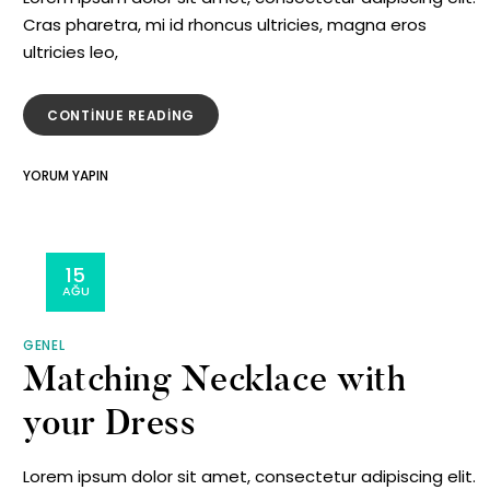
Cras pharetra, mi id rhoncus ultricies, magna eros
ultricies leo,
“PERFECT
CONTINUE READING
EARRINGS
SET”
ON
YORUM YAPIN
PERFECT
EARRINGS
SET
15
AĞU
GENEL
Matching Necklace with
your Dress
Lorem ipsum dolor sit amet, consectetur adipiscing elit.