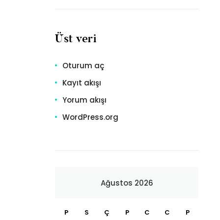
Üst veri
Oturum aç
Kayıt akışı
Yorum akışı
WordPress.org
Ağustos 2026
P
S
Ç
P
C
C
P