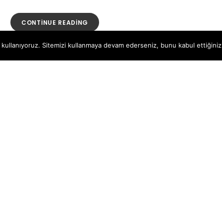
“MINIMAL
CONTINUE READING
LUXURY
COLLECTION”
 kullanıyoruz. Sitemizi kullanmaya devam ederseniz, bunu kabul ettiğinizi
ON
YORUM YAPIN
MINIMAL
LUXURY
COLLECTION
2
Tüm hakları saklıdır
|
Dizayn: by
Hedza Ajans
.