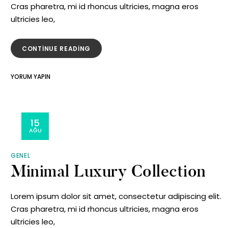
Cras pharetra, mi id rhoncus ultricies, magna eros
ultricies leo,
“MATCHING
CONTINUE READING
NECKLACE
WITH
ON
YORUM YAPIN
YOUR
MATCHING
DRESS”
NECKLACE
WITH
YOUR
15
DRESS
AĞU
GENEL
Minimal Luxury Collection
Lorem ipsum dolor sit amet, consectetur adipiscing elit.
Cras pharetra, mi id rhoncus ultricies, magna eros
ultricies leo,