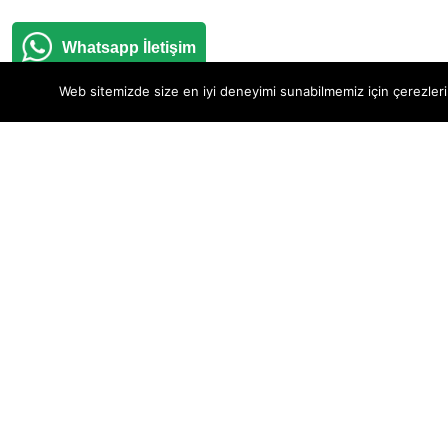
STERLING
SILVER
Whatsapp İletişim
Web sitemizde size en iyi deneyimi sunabilmemiz için çerezleri
Yazı
1
sayfalandırması
Yazı
DAHA ESKI YAZILAR
gezinmesi