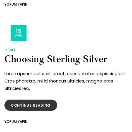
ON
YORUM YAPIN
THE
ENGAGEMENT
RING
15
AĞU
GENEL
Choosing Sterling Silver
Lorem ipsum dolor sit amet, consectetur adipiscing elit.
Cras pharetra, mi id rhoncus ultricies, magna eros
ultricies leo,
“CHOOSING
CONTINUE READING
STERLING
SILVER”
ON
YORUM YAPIN
CHOOSING