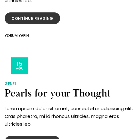
ultricies leo,
“SWARAWSKI
CONTINUE READING
STONES
COLLECTION”
ON
YORUM YAPIN
SWARAWSKI
STONES
COLLECTION
15
AĞU
GENEL
Pearls for your Thought
Lorem ipsum dolor sit amet, consectetur adipiscing elit.
Cras pharetra, mi id rhoncus ultricies, magna eros
ultricies leo,