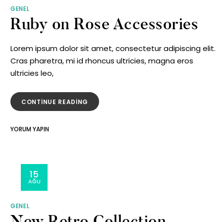
GENEL
Ruby on Rose Accessories
Lorem ipsum dolor sit amet, consectetur adipiscing elit.
Cras pharetra, mi id rhoncus ultricies, magna eros
ultricies leo,
“RUBY
CONTINUE READING
ON
ROSE
ON
YORUM YAPIN
ACCESSORIES”
RUBY
ON
ROSE
ACCESSORIES
15
AĞU
GENEL
New Retro Collection