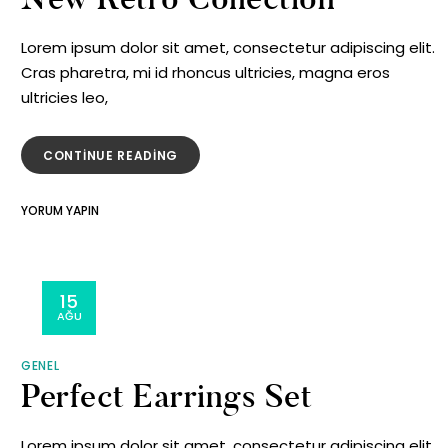
Lorem ipsum dolor sit amet, consectetur adipiscing elit.
Cras pharetra, mi id rhoncus ultricies, magna eros
ultricies leo,
“NEW
CONTINUE READING
RETRO
COLLECTION”
ON
YORUM YAPIN
NEW
RETRO
COLLECTION
15
AĞU
GENEL
Perfect Earrings Set
Lorem ipsum dolor sit amet, consectetur adipiscing elit.