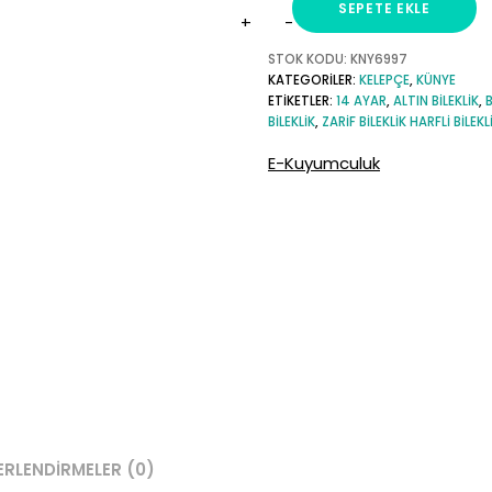
SEPETE EKLE
G
Harfli
STOK KODU:
KNY6997
KATEGORILER:
KELEPÇE
,
KÜNYE
Ayarlanabilir
ETIKETLER:
14 AYAR
,
ALTIN BILEKLIK
,
B
Altın
BILEKLIK
,
ZARIF BILEKLIK HARFLI BILEKL
İp
E-Kuyumculuk
Bileklik
adet
ERLENDIRMELER (0)