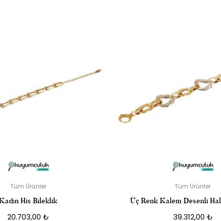
AYARLANABILIR ALTIN İP BILEKLIK” IÇIN YORUM YAPAN ILK KI
posta adresiniz yayınlanmayacak.
Gerekli alanlar
*
ile işaretlenmişler
DERECELENDIRMENIZ
*
Tüm Ürünler
Tüm Ürünler
Kadın His Bileklik
Üç Renk Kalem Desenli Halk
20.703,00
₺
39.312,00
₺