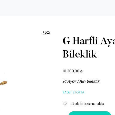
🔍
G Harfli Aya
Bileklik
10.300,00
₺
14 Ayar Altın Bileklik
1 ADET STOKTA
İstek listesine ekle