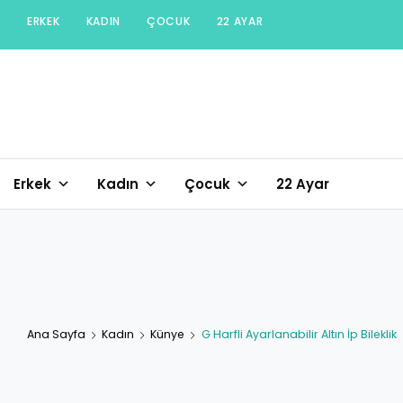
Skip
ERKEK
KADIN
ÇOCUK
22 AYAR
to
content
Erkek
Kadın
Çocuk
22 Ayar
Ana Sayfa
Kadın
Künye
G Harfli Ayarlanabilir Altın İp Bileklik