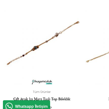
“G HARFLI 
E-
Tüm Ürünler
Çift Ayak İzi Mavi Taşlı Top Bileklik
Whatsapp İletişim
14.469,00
₺