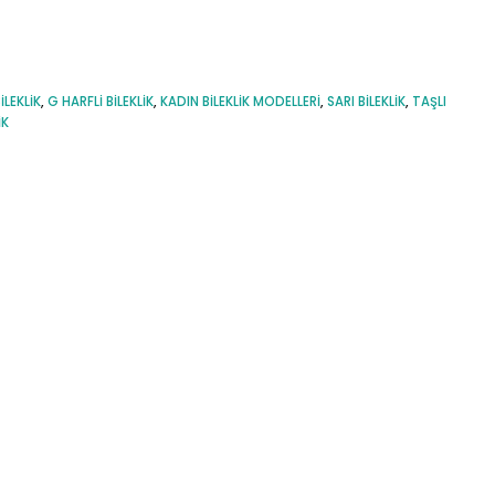
ILEKLIK
,
G HARFLI BILEKLIK
,
KADIN BILEKLIK MODELLERI
,
SARI BILEKLIK
,
TAŞLI
IK