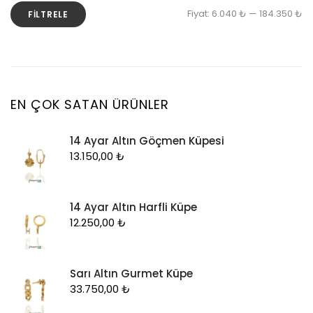
En
En
Fiyat:
6.040 ₺
—
184.350 ₺
FILTRELE
Küpe
d
y
Piercing
fi
fi
Şahmeran
Yüzük
EN ÇOK SATAN ÜRÜNLER
Zincir
14 Ayar Altın Göçmen Küpesi
13.150,00
₺
14 Ayar Altın Harfli Küpe
12.250,00
₺
Sarı Altın Gurmet Küpe
33.750,00
₺