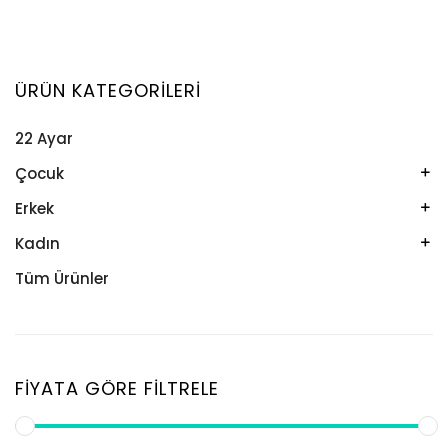
ÜRÜN KATEGORILERI
22 Ayar
Çocuk
Kelepçe
Erkek
Kolye
Kelepçe
Kadın
Künye
Künye
Bileklik
Tüm Ürünler
Küpe
Tesbih
Halhal
Yüzük
Yüzük
Kelepçe
Zincir
Kolye
FIYATA GÖRE FILTRELE
Kolye Ucu
Künye