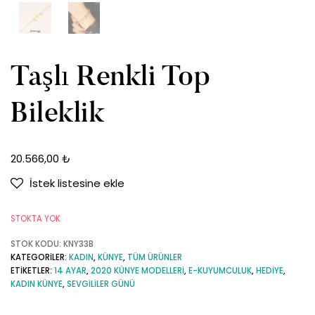
Taşlı Renkli Top
Bileklik
20.566,00
₺
İstek listesine ekle
STOKTA YOK
STOK KODU:
KNY33B
KATEGORILER:
KADIN
,
KÜNYE
,
TÜM ÜRÜNLER
ETIKETLER:
14 AYAR
,
2020 KÜNYE MODELLERI
,
E-KUYUMCULUK
,
HEDIYE
,
KADIN KÜNYE
,
SEVGILILER GÜNÜ