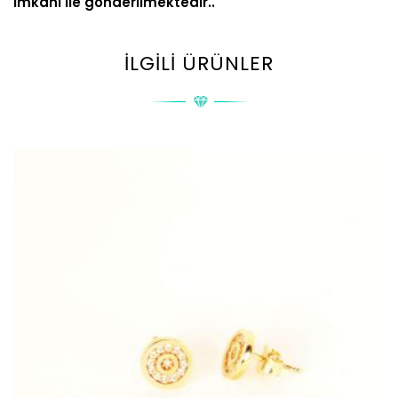
imkanı ile gönderilmektedir..
İLGILI ÜRÜNLER