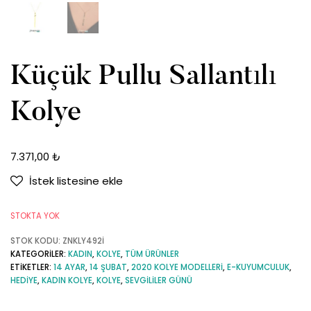
Küçük Pullu Sallantılı
Kolye
7.371,00
₺
İstek listesine ekle
STOKTA YOK
STOK KODU:
ZNKLY492İ
KATEGORILER:
KADIN
,
KOLYE
,
TÜM ÜRÜNLER
ETIKETLER:
14 AYAR
,
14 ŞUBAT
,
2020 KOLYE MODELLERI
,
E-KUYUMCULUK
,
HEDIYE
,
KADIN KOLYE
,
KOLYE
,
SEVGILILER GÜNÜ