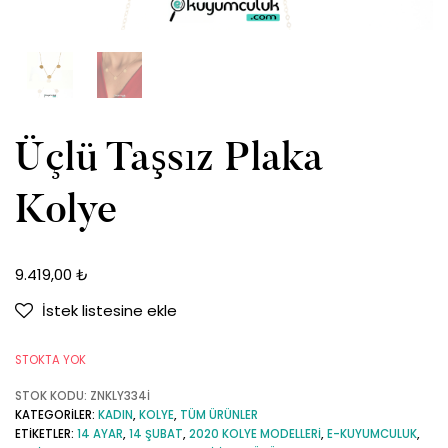
Üçlü Taşsız Plaka
Kolye
9.419,00
₺
İstek listesine ekle
STOKTA YOK
STOK KODU:
ZNKLY334İ
KATEGORILER:
KADIN
,
KOLYE
,
TÜM ÜRÜNLER
ETIKETLER:
14 AYAR
,
14 ŞUBAT
,
2020 KOLYE MODELLERI
,
E-KUYUMCULUK
,