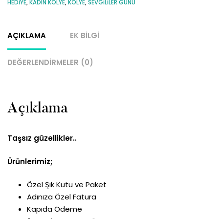
HEDIYE
,
KADIN KOLYE
,
KOLYE
,
SEVGILILER GÜNÜ
AÇIKLAMA
EK BILGI
DEĞERLENDIRMELER (0)
Açıklama
Taşsız güzellikler..
Ürünlerimiz;
Özel Şık Kutu ve Paket
Adınıza Özel Fatura
Kapıda Ödeme