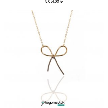
5.051,00
₺