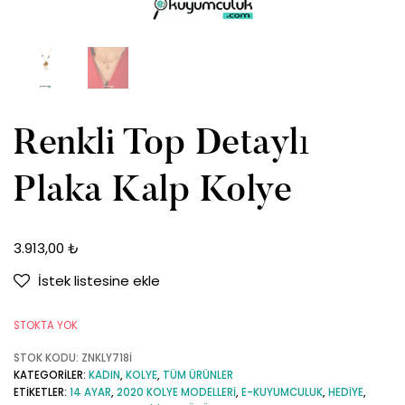
Renkli Top Detaylı
Plaka Kalp Kolye
3.913,00
₺
İstek listesine ekle
STOKTA YOK
STOK KODU:
ZNKLY718İ
KATEGORILER:
KADIN
,
KOLYE
,
TÜM ÜRÜNLER
ETIKETLER:
14 AYAR
,
2020 KOLYE MODELLERI
,
E-KUYUMCULUK
,
HEDIYE
,