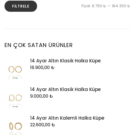
En
En
Fiyat:
8.750 ₺
—
184.350 ₺
FILTRELE
Küpe
d
y
Piercing
fi
fi
Şahmeran
Yüzük
EN ÇOK SATAN ÜRÜNLER
Zincir
14 Ayar Altın Klasik Halka Küpe
16.900,00
₺
14 Ayar Altın Klasik Halka Küpe
9.000,00
₺
14 Ayar Altın Kalemli Halka Küpe
22.600,00
₺