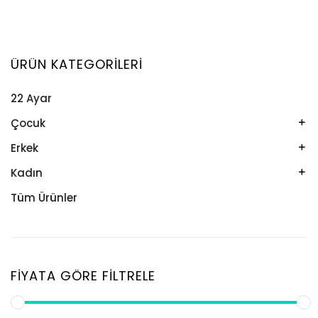
ÜRÜN KATEGORILERI
22 Ayar
Çocuk
Kelepçe
Erkek
Kolye
Kelepçe
Kadın
Künye
Künye
Bileklik
Tüm Ürünler
Küpe
Tesbih
Halhal
Yüzük
Yüzük
Kelepçe
Zincir
Kolye
FIYATA GÖRE FILTRELE
Kolye Ucu
Künye