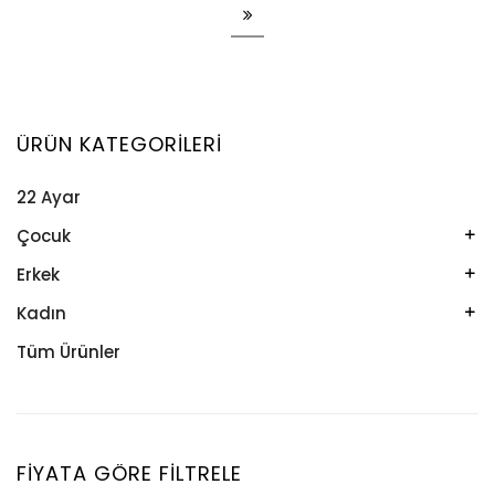
ÜRÜN KATEGORILERI
22 Ayar
Çocuk
Kelepçe
Erkek
Kolye
Kelepçe
Kadın
Künye
Künye
Bileklik
Tüm Ürünler
Küpe
Tesbih
Halhal
Yüzük
Yüzük
Kelepçe
Zincir
Kolye
FIYATA GÖRE FILTRELE