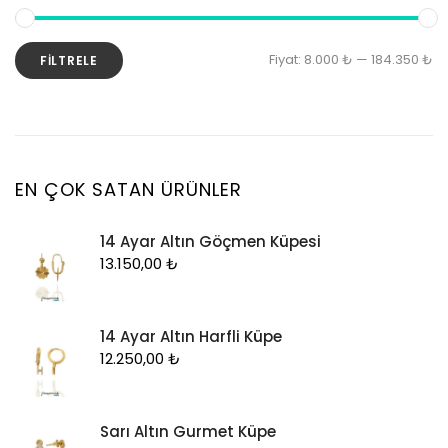
Kolye Ucu
Künye
En
En
Fiyat:
8.000 ₺
—
184.350 ₺
FILTRELE
Küpe
d
y
Piercing
fi
fi
Şahmeran
Yüzük
EN ÇOK SATAN ÜRÜNLER
Zincir
14 Ayar Altın Göçmen Küpesi
13.150,00
₺
14 Ayar Altın Harfli Küpe
12.250,00
₺
Sarı Altın Gurmet Küpe