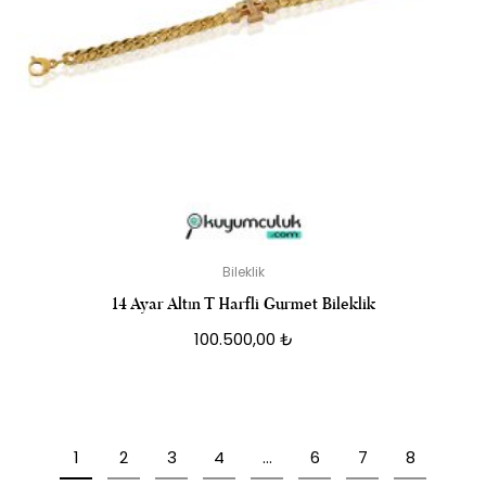
Bileklik
14 Ayar Altın T Harfli Gurmet Bileklik
100.500,00
₺
1
2
3
4
…
6
7
8