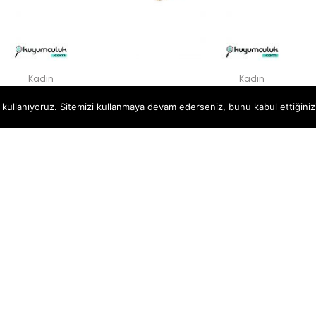
Kadın
Kadın
enk Kalın Press Bileklik
Kadın His Bileklik
 kullanıyoruz. Sitemizi kullanmaya devam ederseniz, bunu kabul ettiğinizi
52.052,00
₺
20.703,00
₺
1
2
3
Tüm hakları saklıdır
|
Dizayn: by
Hedza Ajans
.