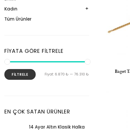
Kolye
Kelepçe
Kadın
Künye
Künye
Bileklik
Tüm Ürünler
Küpe
Tesbih
Halhal
Yüzük
Yüzük
Kelepçe
Zincir
Kolye
FIYATA GÖRE FILTRELE
Kolye Ucu
Künye
Baget Ta
En
En
Fiyat:
6.870 ₺
—
76.310 ₺
FILTRELE
Küpe
düşük
yüksek
Piercing
fiyat
fiyat
Şahmeran
Yüzük
EN ÇOK SATAN ÜRÜNLER
Zincir
14 Ayar Altın Klasik Halka