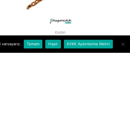
Kadın
Kalın Halka Zincirli Çift Renkli
 varsayarız.
Tamam
Hayır
KVKK Aydınlatma Metni
Bileklik
58.104,00
₺