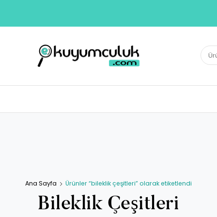
E-KUYUMCULUK
Ara:
Herkesin Kuyumcusu
Ana Sayfa
Ürünler “bileklik çeşitleri” olarak etiketlendi
Bileklik Çeşitleri