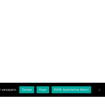
 varsayarız.
Tamam
Hayır
KVKK Aydınlatma Metni