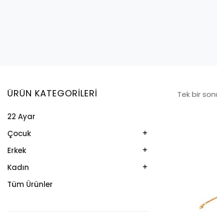
ÜRÜN KATEGORILERI
Tek bir son
22 Ayar
Çocuk
Kelepçe
Erkek
Kolye
Kelepçe
Kadın
Künye
Künye
Bileklik
Tüm Ürünler
Küpe
Tesbih
Halhal
Yüzük
Yüzük
Kelepçe