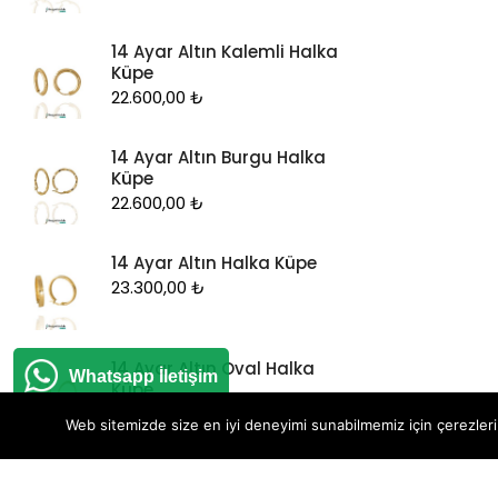
14 Ayar Altın Kalemli Halka
Küpe
22.600,00
₺
14 Ayar Altın Burgu Halka
Küpe
22.600,00
₺
14 Ayar Altın Halka Küpe
23.300,00
₺
14 Ayar Altın Oval Halka
Whatsapp İletişim
Küpe
17.550,00
₺
Web sitemizde size en iyi deneyimi sunabilmemiz için çerezleri