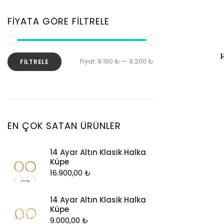
Zincir
Kolye
FIYATA GÖRE FILTRELE
Kolye Ucu
Künye
H
En
En
Fiyat:
9.190 ₺
—
9.200 ₺
FILTRELE
Küpe
düşük
yüksek
Piercing
fiyat
fiyat
Şahmeran
Yüzük
EN ÇOK SATAN ÜRÜNLER
Zincir
14 Ayar Altın Klasik Halka
Küpe
16.900,00
₺
14 Ayar Altın Klasik Halka
Küpe
9.000,00
₺