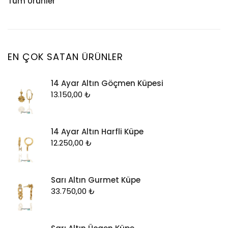
Tüm Ürünler
Küpe
Tesbih
Halhal
Yüzük
Yüzük
Kelepçe
Zincir
Kolye
EN ÇOK SATAN ÜRÜNLER
Kolye Ucu
14 Ayar Altın Göçmen Küpesi
Künye
13.150,00
₺
Küpe
Piercing
14 Ayar Altın Harfli Küpe
Şahmeran
12.250,00
₺
Yüzük
Zincir
Sarı Altın Gurmet Küpe
33.750,00
₺