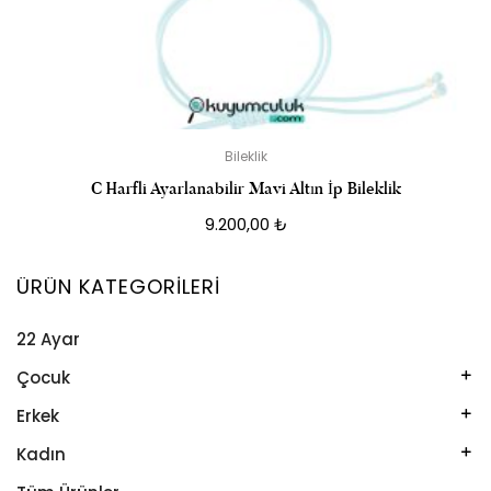
Bileklik
C Harfli Ayarlanabilir Mavi Altın İp Bileklik
9.200,00
₺
ÜRÜN KATEGORILERI
22 Ayar
Çocuk
Kelepçe
Erkek
Kolye
Kelepçe
Kadın
Künye
Künye
Bileklik