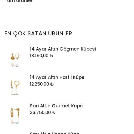
Tüm Ürünler
Küpe
Tesbih
Halhal
Yüzük
Yüzük
Kelepçe
Zincir
Kolye
EN ÇOK SATAN ÜRÜNLER
Kolye Ucu
14 Ayar Altın Göçmen Küpesi
Künye
13.150,00
₺
Küpe
Piercing
14 Ayar Altın Harfli Küpe
Şahmeran
12.250,00
₺
Yüzük
Zincir
Sarı Altın Gurmet Küpe
33.750,00
₺