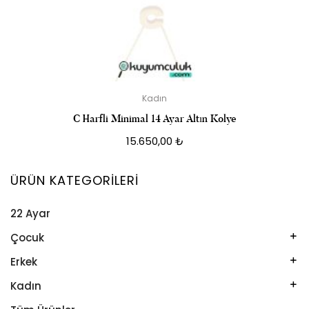
Kadın
C Harfli Minimal 14 Ayar Altın Kolye
15.650,00
₺
ÜRÜN KATEGORILERI
22 Ayar
Çocuk
Kelepçe
Erkek
Kolye
Kelepçe
Kadın
Künye
Künye
Bileklik