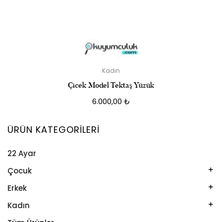
Kadın
Çicek Model Tektaş Yüzük
6.000,00
₺
ÜRÜN KATEGORILERI
22 Ayar
Çocuk
Kelepçe
Erkek
Kolye
Kelepçe
Kadın
Künye
Künye
Bileklik