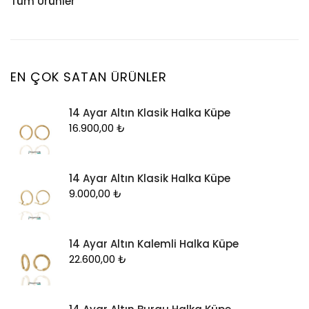
Tüm Ürünler
Küpe
Tesbih
Halhal
Yüzük
Yüzük
Kelepçe
Zincir
Kolye
EN ÇOK SATAN ÜRÜNLER
Kolye Ucu
14 Ayar Altın Klasik Halka Küpe
Künye
16.900,00
₺
Küpe
Piercing
14 Ayar Altın Klasik Halka Küpe
Şahmeran
9.000,00
₺
Yüzük
Zincir
14 Ayar Altın Kalemli Halka Küpe
22.600,00
₺