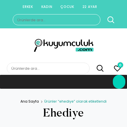
Skip
ERKEK
KADIN
ÇOCUK
22 AYAR
to
Ara:
content
E-KUYUMCULUK
Herkesin Kuyumcusu
0
Ara:
Ana Sayfa
Ürünler “ehediye” olarak etiketlendi
Ehediye