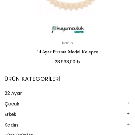
Kadın
14 Ayar Prizma Model Kelepçe
28.938,00
₺
ÜRÜN KATEGORILERI
22 Ayar
Çocuk
Kelepçe
Erkek
Kolye
Kelepçe
Kadın
Künye
Künye
Bileklik