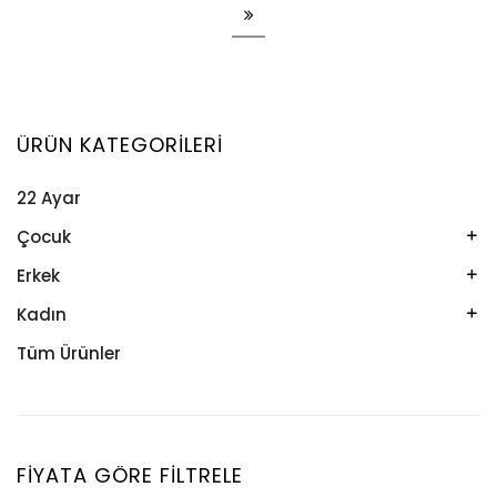
ÜRÜN KATEGORILERI
22 Ayar
Çocuk
Kelepçe
Erkek
Kolye
Kelepçe
Kadın
Künye
Künye
Bileklik
Tüm Ürünler
Küpe
Tesbih
Halhal
Yüzük
Yüzük
Kelepçe
Zincir
Kolye
FIYATA GÖRE FILTRELE