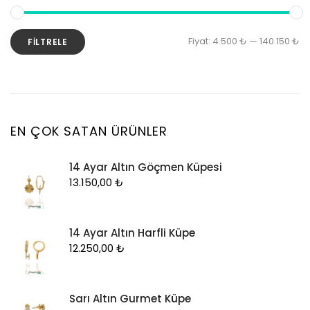
Kolye Ucu
Künye
En
En
Fiyat:
4.500 ₺
—
140.150 ₺
FILTRELE
Küpe
d
y
Piercing
fi
fi
Şahmeran
Yüzük
EN ÇOK SATAN ÜRÜNLER
Zincir
14 Ayar Altın Göçmen Küpesi
13.150,00
₺
14 Ayar Altın Harfli Küpe
12.250,00
₺
Sarı Altın Gurmet Küpe