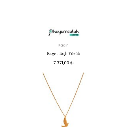
Kadın
Baget Taşlı Yüzük
7.371,00
₺