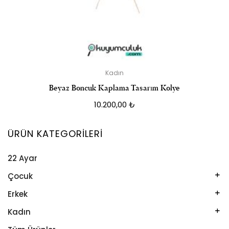
Kadın
Beyaz Boncuk Kaplama Tasarım Kolye
10.200,00
₺
ÜRÜN KATEGORILERI
22 Ayar
Çocuk
Kelepçe
Erkek
Kolye
Kelepçe
Kadın
Künye
Künye
Bileklik