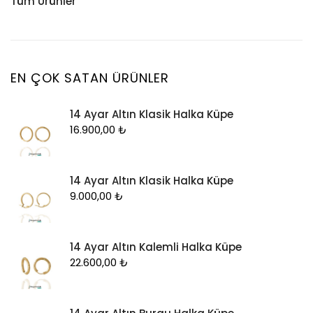
Tüm Ürünler
Küpe
Tesbih
Halhal
Yüzük
Yüzük
Kelepçe
Zincir
Kolye
EN ÇOK SATAN ÜRÜNLER
Kolye Ucu
14 Ayar Altın Klasik Halka Küpe
Künye
16.900,00
₺
Küpe
Piercing
14 Ayar Altın Klasik Halka Küpe
Şahmeran
9.000,00
₺
Yüzük
Zincir
14 Ayar Altın Kalemli Halka Küpe
22.600,00
₺