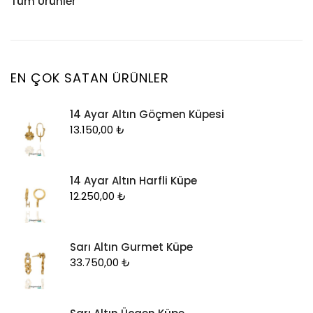
Tüm Ürünler
Küpe
Tesbih
Halhal
Yüzük
Yüzük
Kelepçe
Zincir
Kolye
EN ÇOK SATAN ÜRÜNLER
Kolye Ucu
14 Ayar Altın Göçmen Küpesi
Künye
13.150,00
₺
Küpe
Piercing
14 Ayar Altın Harfli Küpe
Şahmeran
12.250,00
₺
Yüzük
Zincir
Sarı Altın Gurmet Küpe
33.750,00
₺