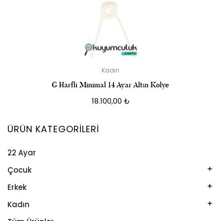
Kadın
G Harfli Minimal 14 Ayar Altın Kolye
18.100,00
₺
ÜRÜN KATEGORILERI
22 Ayar
Çocuk
Kelepçe
Erkek
Kolye
Kelepçe
Kadın
Künye
Künye
Bileklik