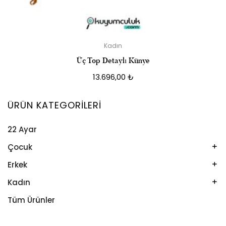
Kadın
Üç Top Detaylı Künye
13.696,00
₺
ÜRÜN KATEGORILERI
22 Ayar
Çocuk
Kelepçe
Erkek
Kolye
Kelepçe
Kadın
Künye
Künye
Bileklik
Tüm Ürünler
Küpe
Tesbih
Halhal