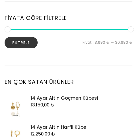
Yüzük
Yüzük
Kelepçe
Zincir
Kolye
FIYATA GÖRE FILTRELE
Kolye Ucu
Künye
En
En
Fiyat:
13.690 ₺
—
36.680 ₺
FILTRELE
Küpe
d
y
Piercing
fi
fi
Şahmeran
Yüzük
EN ÇOK SATAN ÜRÜNLER
Zincir
14 Ayar Altın Göçmen Küpesi
13.150,00
₺
14 Ayar Altın Harfli Küpe
12.250,00
₺