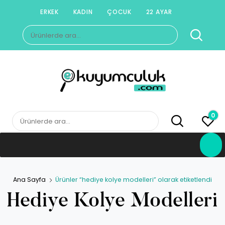
Skip
ERKEK
KADIN
ÇOCUK
22 AYAR
to
Ara:
content
E-KUYUMCULUK
Herkesin Kuyumcusu
0
Ara:
Ana Sayfa
Ürünler “hediye kolye modelleri” olarak etiketlendi
Hediye Kolye Modelleri