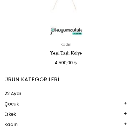
Kadın
Yeşil Taşlı Kolye
4.500,00
₺
ÜRÜN KATEGORILERI
22 Ayar
Çocuk
Kelepçe
Erkek
Kolye
Kelepçe
Kadın