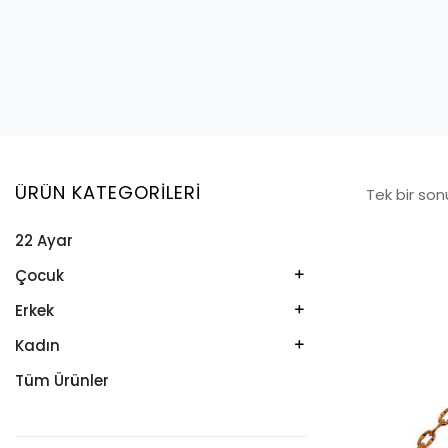
ÜRÜN KATEGORILERI
Tek bir son
22 Ayar
Çocuk
Kelepçe
Erkek
Kolye
Kelepçe
Kadın
Künye
Künye
Bileklik
Tüm Ürünler
Küpe
Tesbih
Halhal
Yüzük
Yüzük
Kelepçe