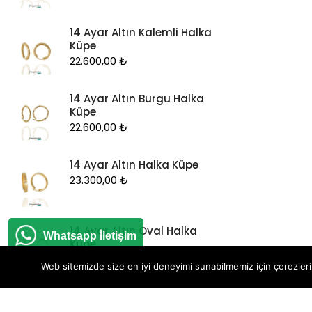
14 Ayar Altın Kalemli Halka
Küpe
22.600,00
₺
14 Ayar Altın Burgu Halka
Küpe
22.600,00
₺
14 Ayar Altın Halka Küpe
23.300,00
₺
14 Ayar Altın Oval Halka
Whatsapp İletişim
Küpe
17.550,00
₺
Web sitemizde size en iyi deneyimi sunabilmemiz için çerezleri