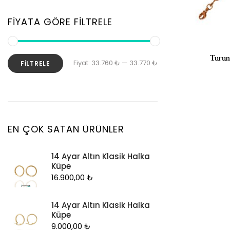
Zincir
Kolye
FIYATA GÖRE FILTRELE
Kolye Ucu
Künye
Turun
En
En
Fiyat:
33.760 ₺
—
33.770 ₺
FILTRELE
Küpe
düşük
yüksek
Piercing
fiyat
fiyat
Şahmeran
Yüzük
EN ÇOK SATAN ÜRÜNLER
Zincir
14 Ayar Altın Klasik Halka
Küpe
16.900,00
₺
14 Ayar Altın Klasik Halka
Küpe
9.000,00
₺