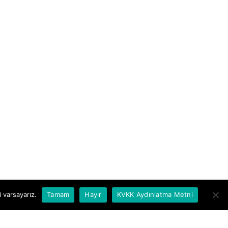
 varsayarız.
Tamam
Hayır
KVKK Aydınlatma Metni