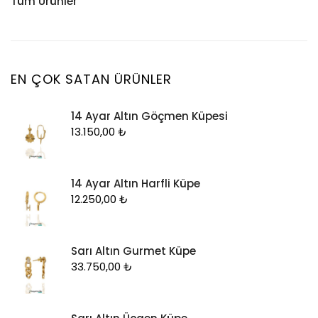
Tüm Ürünler
Küpe
Tesbih
Halhal
Yüzük
Yüzük
Kelepçe
Zincir
Kolye
EN ÇOK SATAN ÜRÜNLER
Kolye Ucu
14 Ayar Altın Göçmen Küpesi
Künye
13.150,00
₺
Küpe
Piercing
14 Ayar Altın Harfli Küpe
Şahmeran
12.250,00
₺
Yüzük
Zincir
Sarı Altın Gurmet Küpe
33.750,00
₺