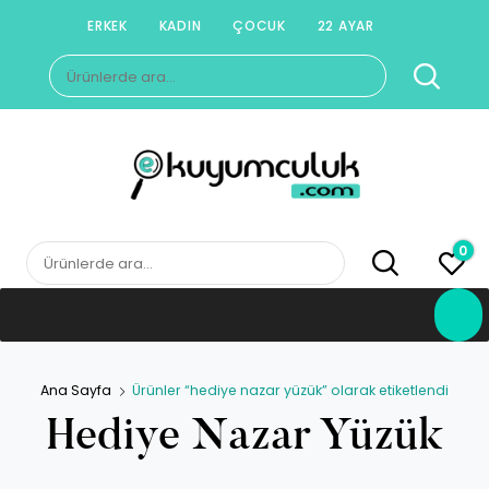
Skip
ERKEK
KADIN
ÇOCUK
22 AYAR
to
Ara:
content
E-KUYUMCULUK
Herkesin Kuyumcusu
0
Ara:
Ana Sayfa
Ürünler “hediye nazar yüzük” olarak etiketlendi
Hediye Nazar Yüzük