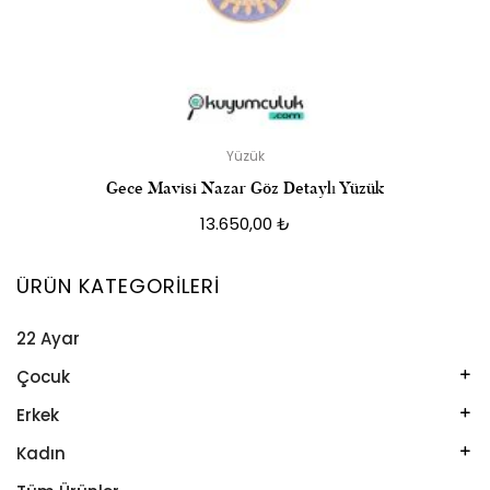
Yüzük
Gece Mavisi Nazar Göz Detaylı Yüzük
13.650,00
₺
ÜRÜN KATEGORILERI
22 Ayar
Çocuk
Kelepçe
Erkek
Kolye
Kelepçe
Kadın
Künye
Künye
Bileklik