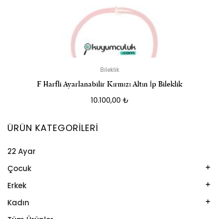
Bileklik
F Harfli Ayarlanabilir Kırmızı Altın İp Bileklik
10.100,00
₺
ÜRÜN KATEGORILERI
22 Ayar
Çocuk
Kelepçe
Erkek
Kolye
Kelepçe
Kadın
Künye
Künye
Bileklik