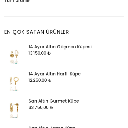
Tüm Ürünler
Küpe
Tesbih
Halhal
Yüzük
Yüzük
Kelepçe
Zincir
Kolye
EN ÇOK SATAN ÜRÜNLER
Kolye Ucu
14 Ayar Altın Göçmen Küpesi
Künye
13.150,00
₺
Küpe
Piercing
14 Ayar Altın Harfli Küpe
Şahmeran
12.250,00
₺
Yüzük
Zincir
Sarı Altın Gurmet Küpe
33.750,00
₺