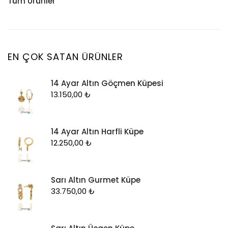
Tüm Ürünler
Küpe
Tesbih
Halhal
Yüzük
Yüzük
Kelepçe
Zincir
Kolye
EN ÇOK SATAN ÜRÜNLER
Kolye Ucu
14 Ayar Altın Göçmen Küpesi
Künye
13.150,00
₺
Küpe
Piercing
14 Ayar Altın Harfli Küpe
Şahmeran
12.250,00
₺
Yüzük
Zincir
Sarı Altın Gurmet Küpe
33.750,00
₺