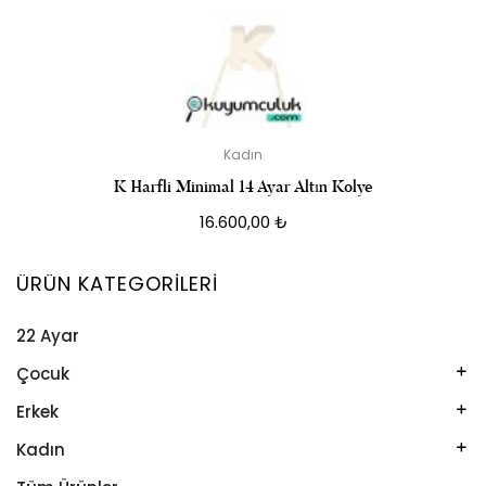
Kadın
K Harfli Minimal 14 Ayar Altın Kolye
16.600,00
₺
ÜRÜN KATEGORILERI
22 Ayar
Çocuk
Kelepçe
Erkek
Kolye
Kelepçe
Kadın
Künye
Künye
Bileklik