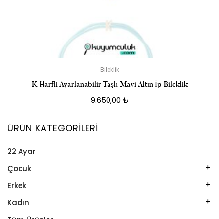
Bileklik
K Harfli Ayarlanabilir Taşlı Mavi Altın İp Bileklik
9.650,00
₺
ÜRÜN KATEGORILERI
22 Ayar
Çocuk
Kelepçe
Erkek
Kolye
Kelepçe
Kadın
Künye
Künye
Bileklik