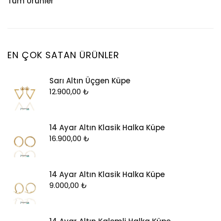
Tüm Ürünler
Küpe
Tesbih
Halhal
Yüzük
Yüzük
Kelepçe
Zincir
Kolye
EN ÇOK SATAN ÜRÜNLER
Kolye Ucu
Sarı Altın Üçgen Küpe
Künye
12.900,00
₺
Küpe
Piercing
14 Ayar Altın Klasik Halka Küpe
Şahmeran
16.900,00
₺
Yüzük
Zincir
14 Ayar Altın Klasik Halka Küpe
9.000,00
₺