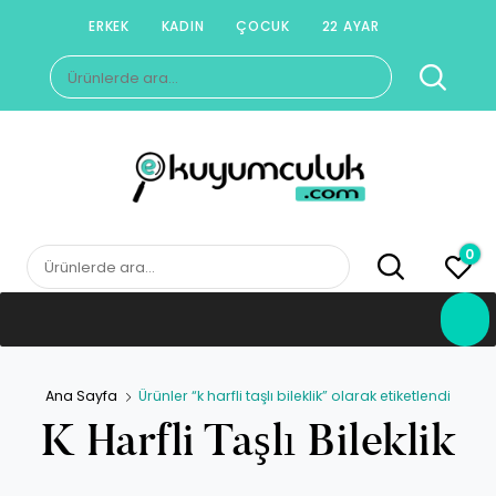
Skip
ERKEK
KADIN
ÇOCUK
22 AYAR
to
Ara:
content
E-KUYUMCULUK
Herkesin Kuyumcusu
0
Ara:
Ana Sayfa
Ürünler “k harfli taşlı bileklik” olarak etiketlendi
K Harfli Taşlı Bileklik