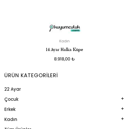
Kadın
14 Ayar Halka Küpe
8.918,00
₺
ÜRÜN KATEGORILERI
22 Ayar
Çocuk
Kelepçe
Erkek
Kolye
Kelepçe
Kadın
Künye
Künye
Bileklik