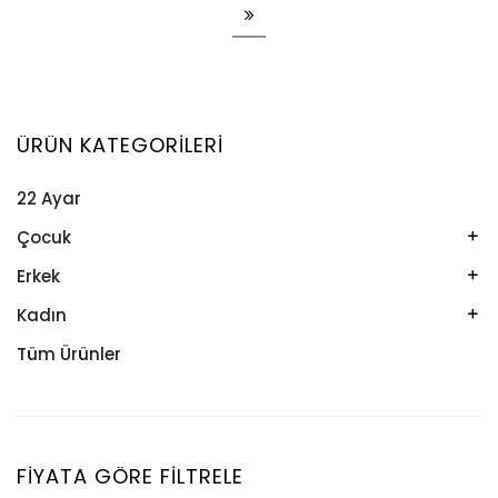
ÜRÜN KATEGORILERI
22 Ayar
Çocuk
Kelepçe
Erkek
Kolye
Kelepçe
Kadın
Künye
Künye
Bileklik
Tüm Ürünler
Küpe
Tesbih
Halhal
Yüzük
Yüzük
Kelepçe
Zincir
Kolye
FIYATA GÖRE FILTRELE