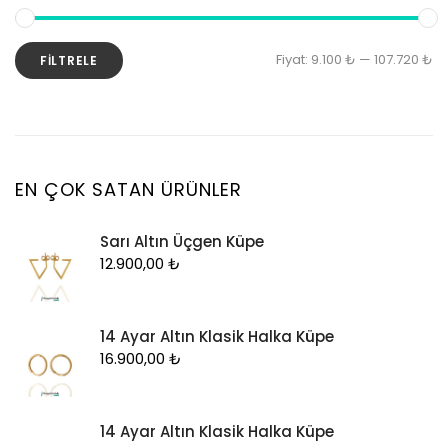
Kolye Ucu
Künye
En
En
Fiyat:
9.100 ₺
—
107.720 ₺
FILTRELE
Küpe
d
y
Piercing
fi
fi
Şahmeran
Yüzük
EN ÇOK SATAN ÜRÜNLER
Zincir
Sarı Altın Üçgen Küpe
12.900,00
₺
14 Ayar Altın Klasik Halka Küpe
16.900,00
₺
14 Ayar Altın Klasik Halka Küpe