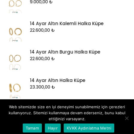
9.000,00
₺
14 Ayar Altın Kalemli Halka Küpe
22.600,00
₺
14 Ayar Altın Burgu Halka Küpe
22.600,00
₺
14 Ayar Altın Halka Küpe
23.300,00
₺
Web sitemizde size en iyi deneyimi sunabilmemiz için çerezleri
kullanıyoruz. Sitemizi kullanmaya devam ederseniz, bunu kabul
ettiğinizi varsayarız.
Whatsapp İletişim
Tamam
Hayır
KVKK Aydınlatma Metni
Tüm hakları saklıdır
|
Dizayn: by
Hedza Ajans
.