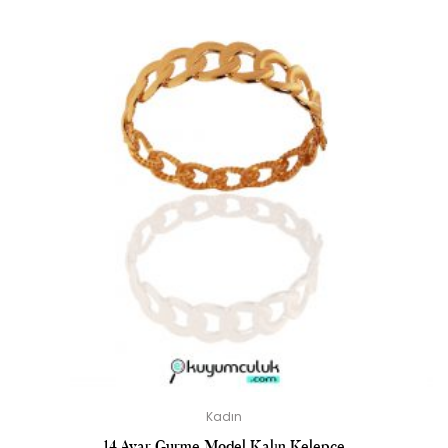
Kadın
14 Ayar Gurme Model Kalın Kelepçe