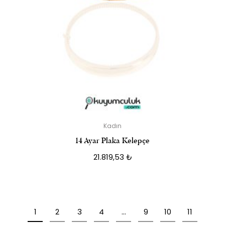
Kadın
14 Ayar Plaka Kelepçe
21.819,53
₺
1
2
3
4
…
9
10
11