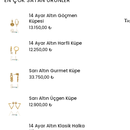
EN ÇOK SATAN ÜRÜNLER
Kolye Ucu
14 Ayar Altın Göçmen
Künye
Ta
Küpesi
Küpe
13.150,00
₺
Piercing
14 Ayar Altın Harfli Küpe
Şahmeran
12.250,00
₺
Yüzük
Zincir
Sarı Altın Gurmet Küpe
33.750,00
₺
Sarı Altın Üçgen Küpe
12.900,00
₺
14 Ayar Altın Klasik Halka