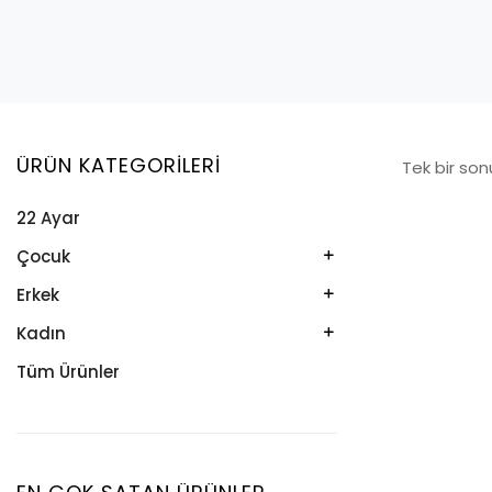
ÜRÜN KATEGORILERI
Tek bir son
22 Ayar
Çocuk
Kelepçe
Erkek
Kolye
Kelepçe
Kadın
Künye
Künye
Bileklik
Tüm Ürünler
Küpe
Tesbih
Halhal
Yüzük
Yüzük
Kelepçe
Zincir
Kolye