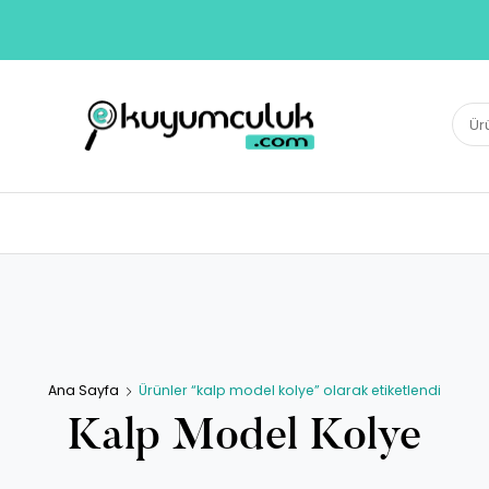
E-KUYUMCULUK
Ara:
Herkesin Kuyumcusu
Ana Sayfa
Ürünler “kalp model kolye” olarak etiketlendi
Kalp Model Kolye