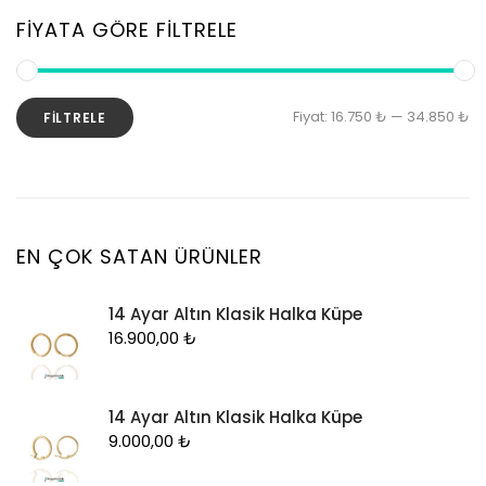
Zincir
Kolye
FIYATA GÖRE FILTRELE
Kolye Ucu
Künye
En
En
Fiyat:
16.750 ₺
—
34.850 ₺
FILTRELE
Küpe
d
y
Piercing
fi
fi
Şahmeran
Yüzük
EN ÇOK SATAN ÜRÜNLER
Zincir
14 Ayar Altın Klasik Halka Küpe
16.900,00
₺
14 Ayar Altın Klasik Halka Küpe
9.000,00
₺