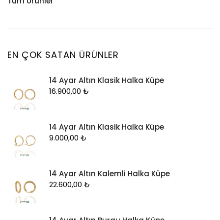
Tüm Ürünler
Küpe
Tesbih
Halhal
Yüzük
Yüzük
Kelepçe
Zincir
Kolye
EN ÇOK SATAN ÜRÜNLER
Kolye Ucu
14 Ayar Altın Klasik Halka Küpe
Künye
16.900,00
₺
Küpe
Piercing
14 Ayar Altın Klasik Halka Küpe
Şahmeran
9.000,00
₺
Yüzük
Zincir
14 Ayar Altın Kalemli Halka Küpe
22.600,00
₺