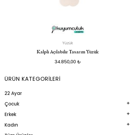
Yüzük
Kalpli Açılabilir Tasarım Yüzük
34.850,00
₺
ÜRÜN KATEGORILERI
22 Ayar
Çocuk
Kelepçe
Erkek
Kolye
Kelepçe
Kadın
Künye
Künye
Bileklik