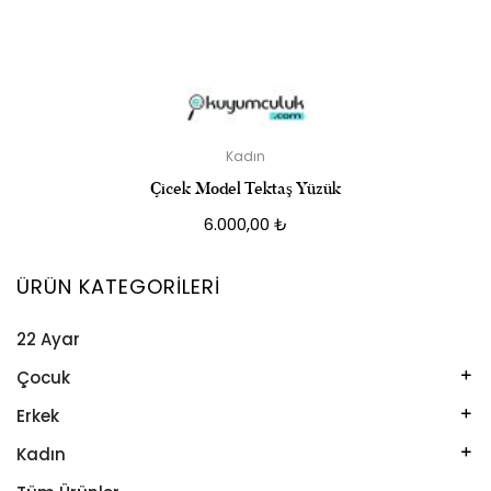
Kadın
Çicek Model Tektaş Yüzük
6.000,00
₺
ÜRÜN KATEGORILERI
22 Ayar
Çocuk
Kelepçe
Erkek
Kolye
Kelepçe
Kadın
Künye
Künye
Bileklik