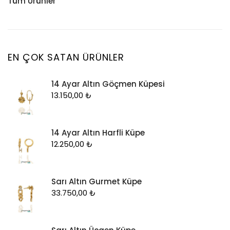
Tüm Ürünler
Küpe
Tesbih
Halhal
Yüzük
Yüzük
Kelepçe
Zincir
Kolye
EN ÇOK SATAN ÜRÜNLER
Kolye Ucu
14 Ayar Altın Göçmen Küpesi
Künye
13.150,00
₺
Küpe
Piercing
14 Ayar Altın Harfli Küpe
Şahmeran
12.250,00
₺
Yüzük
Zincir
Sarı Altın Gurmet Küpe
33.750,00
₺