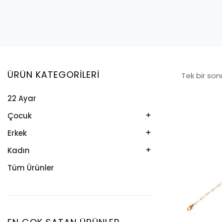
ÜRÜN KATEGORILERI
Tek bir son
22 Ayar
Çocuk
Kelepçe
Erkek
Kolye
Kelepçe
Kadın
Künye
Künye
Bileklik
Tüm Ürünler
Küpe
Tesbih
Halhal
Yüzük
Yüzük
Kelepçe
Zincir
Kolye