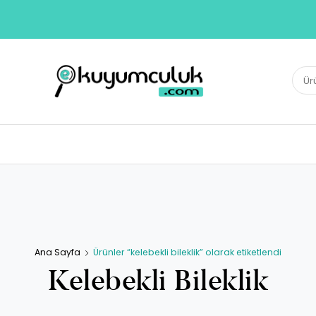
E-KUYUMCULUK
Ara:
Herkesin Kuyumcusu
Ana Sayfa
Ürünler “kelebekli bileklik” olarak etiketlendi
Kelebekli Bileklik