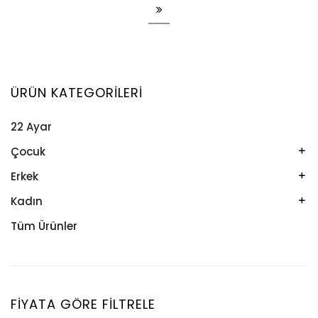
ÜRÜN KATEGORILERI
22 Ayar
Çocuk
Kelepçe
Erkek
Kolye
Kelepçe
Kadın
Künye
Künye
Bileklik
Tüm Ürünler
Küpe
Tesbih
Halhal
Yüzük
Yüzük
Kelepçe
Zincir
Kolye
FIYATA GÖRE FILTRELE