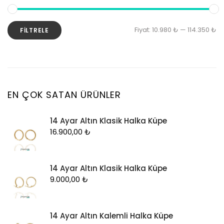
Kolye Ucu
Künye
En
En
Fiyat:
10.980 ₺
—
114.350 ₺
FILTRELE
Küpe
d
y
Piercing
fi
fi
Şahmeran
Yüzük
EN ÇOK SATAN ÜRÜNLER
Zincir
14 Ayar Altın Klasik Halka Küpe
16.900,00
₺
14 Ayar Altın Klasik Halka Küpe
9.000,00
₺
14 Ayar Altın Kalemli Halka Küpe