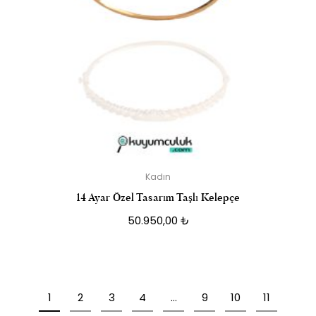
Kadın
14 Ayar Özel Tasarım Taşlı Kelepçe
50.950,00
₺
1
2
3
4
…
9
10
11