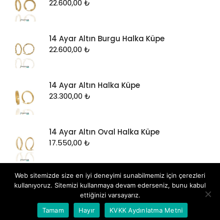
22.600,00
₺
14 Ayar Altın Burgu Halka Küpe
22.600,00
₺
14 Ayar Altın Halka Küpe
23.300,00
₺
14 Ayar Altın Oval Halka Küpe
17.550,00
₺
Web sitemizde size en iyi deneyimi sunabilmemiz için çerezleri
kullanıyoruz. Sitemizi kullanmaya devam ederseniz, bunu kabul
ettiğinizi varsayarız.
Whatsapp İletişim
Tamam
Hayır
KVKK Aydınlatma Metni
Tüm hakları saklıdır
|
Dizayn: by
Hedza Ajans
.