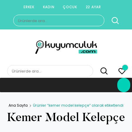
Skip
ERKEK
KADIN
ÇOCUK
22 AYAR
to
Ara:
content
E-KUYUMCULUK
Herkesin Kuyumcusu
Ara:
Ana Sayfa
Ürünler “kemer model kelepçe” olarak etiketlendi
Kemer Model Kelepçe