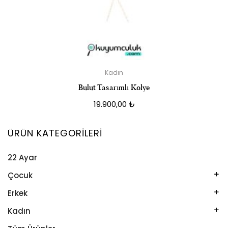
Kadın
Bulut Tasarımlı Kolye
19.900,00
₺
ÜRÜN KATEGORILERI
22 Ayar
Çocuk
Kelepçe
Erkek
Kolye
Kelepçe
Kadın
Künye
Künye
Bileklik