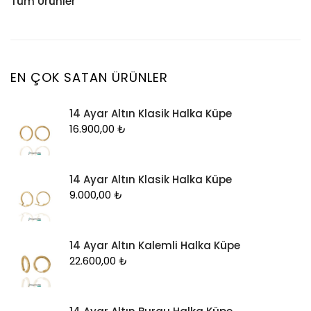
Tüm Ürünler
Küpe
Tesbih
Halhal
Yüzük
Yüzük
Kelepçe
Zincir
Kolye
EN ÇOK SATAN ÜRÜNLER
Kolye Ucu
14 Ayar Altın Klasik Halka Küpe
Künye
16.900,00
₺
Küpe
Piercing
14 Ayar Altın Klasik Halka Küpe
Şahmeran
9.000,00
₺
Yüzük
Zincir
14 Ayar Altın Kalemli Halka Küpe
22.600,00
₺