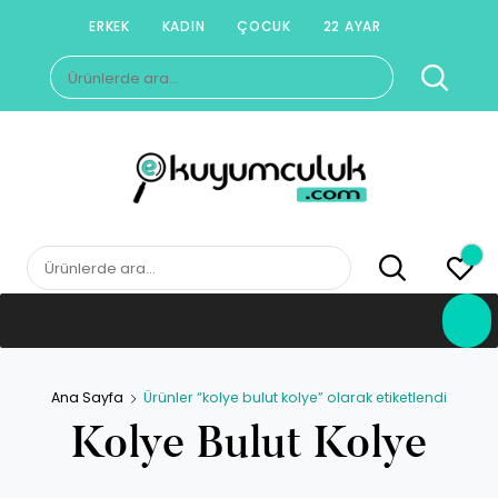
Skip
ERKEK
KADIN
ÇOCUK
22 AYAR
to
Ara:
content
E-KUYUMCULUK
Herkesin Kuyumcusu
Ara:
Ana Sayfa
Ürünler “kolye bulut kolye” olarak etiketlendi
Kolye Bulut Kolye