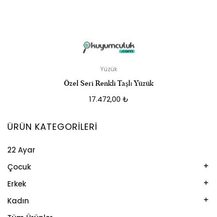
Yüzük
Özel Seri Renkli Taşlı Yüzük
17.472,00
₺
ÜRÜN KATEGORILERI
22 Ayar
Çocuk
Kelepçe
Erkek
Kolye
Kelepçe
Kadın
Künye
Künye
Bileklik