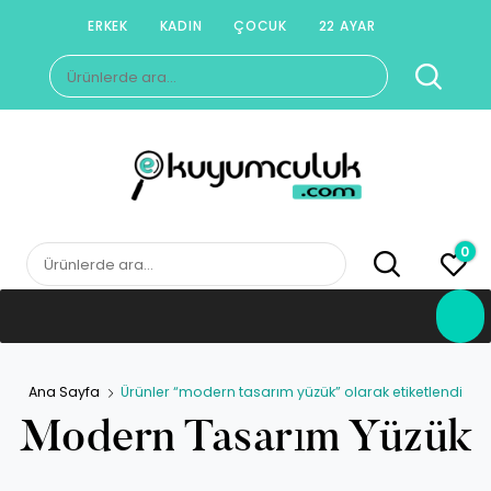
Skip
ERKEK
KADIN
ÇOCUK
22 AYAR
to
Ara:
content
E-KUYUMCULUK
Herkesin Kuyumcusu
0
Ara:
Ana Sayfa
Ürünler “modern tasarım yüzük” olarak etiketlendi
Modern Tasarım Yüzük