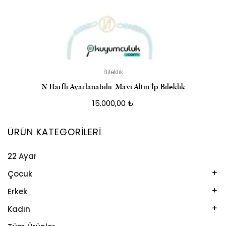
Bileklik
N Harfli Ayarlanabilir Mavi Altın İp Bileklik
15.000,00
₺
ÜRÜN KATEGORILERI
22 Ayar
Çocuk
Kelepçe
Erkek
Kolye
Kelepçe
Kadın
Künye
Künye
Bileklik