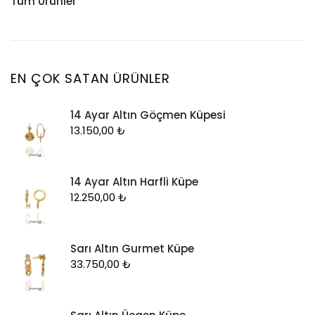
Tüm Ürünler
Küpe
Tesbih
Halhal
Yüzük
Yüzük
Kelepçe
Zincir
Kolye
EN ÇOK SATAN ÜRÜNLER
Kolye Ucu
14 Ayar Altın Göçmen Küpesi
Künye
13.150,00
₺
Küpe
Piercing
14 Ayar Altın Harfli Küpe
Şahmeran
12.250,00
₺
Yüzük
Zincir
Sarı Altın Gurmet Küpe
33.750,00
₺