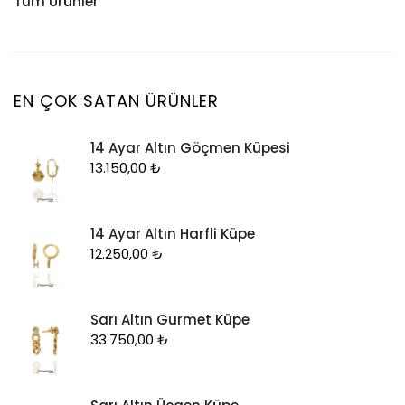
Tüm Ürünler
Küpe
Tesbih
Halhal
Yüzük
Yüzük
Kelepçe
Zincir
Kolye
EN ÇOK SATAN ÜRÜNLER
Kolye Ucu
14 Ayar Altın Göçmen Küpesi
Künye
13.150,00
₺
Küpe
Piercing
14 Ayar Altın Harfli Küpe
Şahmeran
12.250,00
₺
Yüzük
Zincir
Sarı Altın Gurmet Küpe
33.750,00
₺