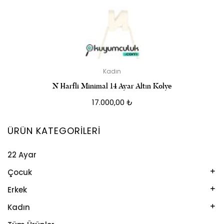
Kadın
N Harfli Minimal 14 Ayar Altın Kolye
17.000,00
₺
ÜRÜN KATEGORILERI
22 Ayar
Çocuk
Kelepçe
Erkek
Kolye
Kelepçe
Kadın
Künye
Künye
Bileklik