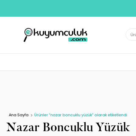
E-KUYUMCULUK
Ara:
Herkesin Kuyumcusu
Ana Sayfa
Ürünler “nazar boncuklu yüzük” olarak etiketlendi
Nazar Boncuklu Yüzük