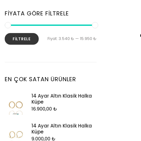
Zincir
Kolye
FIYATA GÖRE FILTRELE
Kolye Ucu
Künye
En
En
Fiyat:
3.540 ₺
—
15.950 ₺
FILTRELE
Küpe
düşük
yüksek
Piercing
fiyat
fiyat
Şahmeran
Yüzük
EN ÇOK SATAN ÜRÜNLER
Zincir
14 Ayar Altın Klasik Halka
Küpe
16.900,00
₺
14 Ayar Altın Klasik Halka
Küpe
9.000,00
₺