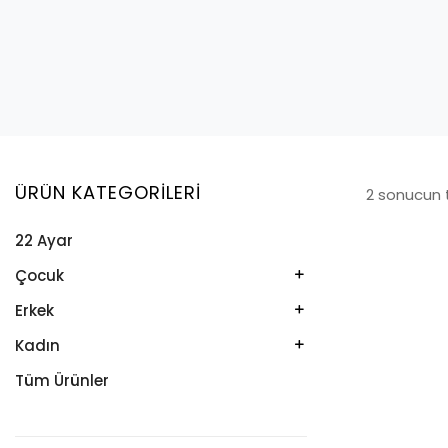
ÜRÜN KATEGORILERI
2 sonucun 
22 Ayar
Çocuk
Kelepçe
Erkek
Kolye
Kelepçe
Kadın
Künye
Künye
Bileklik
Tüm Ürünler
Küpe
Tesbih
Halhal
Yüzük
Yüzük
Kelepçe