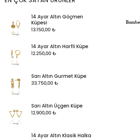
EN ÇOK SATAN ÜRÜNLER
Kolye Ucu
14 Ayar Altın Göçmen
Künye
Bombel
Küpesi
Küpe
13.150,00
₺
Piercing
14 Ayar Altın Harfli Küpe
Şahmeran
12.250,00
₺
Yüzük
Zincir
Sarı Altın Gurmet Küpe
33.750,00
₺
Sarı Altın Üçgen Küpe
12.900,00
₺
14 Ayar Altın Klasik Halka