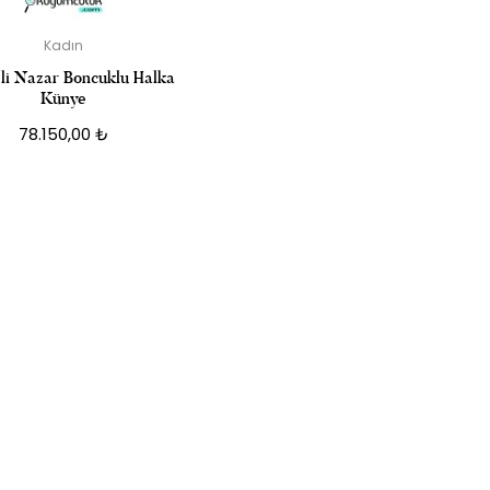
Kadın
i Nazar Boncuklu Halka
Künye
78.150,00
₺