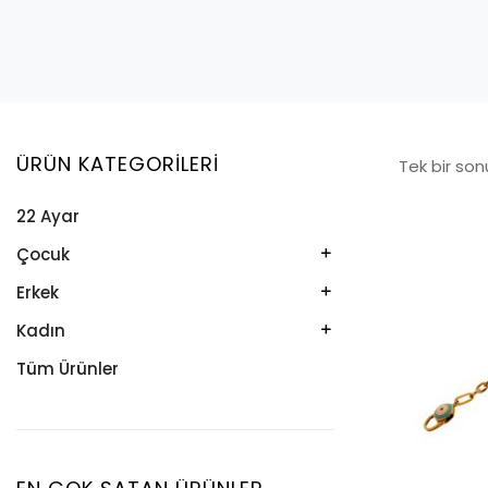
ÜRÜN KATEGORILERI
Tek bir son
22 Ayar
Çocuk
Kelepçe
Erkek
Kolye
Kelepçe
Kadın
Künye
Künye
Bileklik
Tüm Ürünler
Küpe
Tesbih
Halhal
Yüzük
Yüzük
Kelepçe
Zincir
Kolye