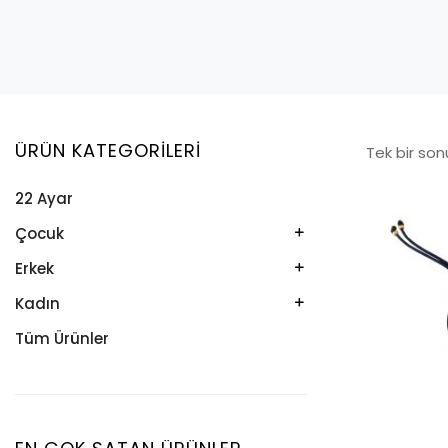
ÜRÜN KATEGORILERI
Tek bir son
22 Ayar
Çocuk
Kelepçe
Erkek
Kolye
Kelepçe
Kadın
Künye
Künye
Bileklik
Tüm Ürünler
Küpe
Tesbih
Halhal
Yüzük
Yüzük
Kelepçe
Zincir
Kolye