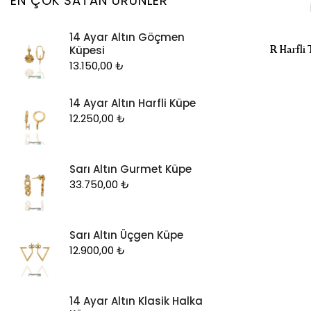
EN ÇOK SATAN ÜRÜNLER
Kolye Ucu
14 Ayar Altın Göçmen
Künye
R Harfli 
Küpesi
Küpe
13.150,00
₺
Piercing
14 Ayar Altın Harfli Küpe
Şahmeran
12.250,00
₺
Yüzük
Zincir
Sarı Altın Gurmet Küpe
33.750,00
₺
Sarı Altın Üçgen Küpe
12.900,00
₺
14 Ayar Altın Klasik Halka