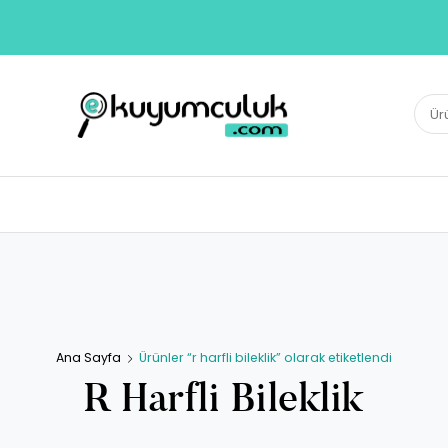
E-KUYUMCULUK
Ara:
Herkesin Kuyumcusu
Ana Sayfa
Ürünler “r harfli bileklik” olarak etiketlendi
R Harfli Bileklik