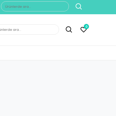
Ara:
0