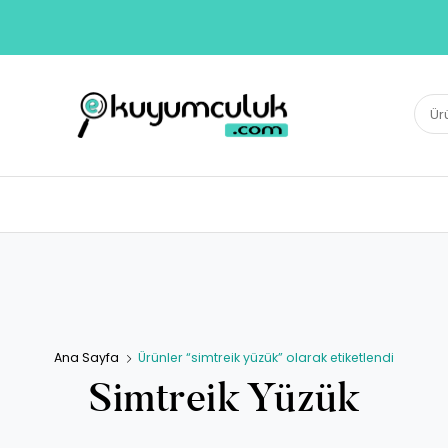
E-KUYUMCULUK
Ara:
Herkesin Kuyumcusu
Ana Sayfa
Ürünler “simtreik yüzük” olarak etiketlendi
Simtreik Yüzük