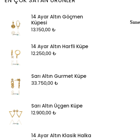
EN ÇOK SATAN ÜRÜNLER
Kolye Ucu
14 Ayar Altın Göçmen
Künye
Sime
Küpesi
Küpe
13.150,00
₺
Piercing
14 Ayar Altın Harfli Küpe
Şahmeran
12.250,00
₺
Yüzük
Zincir
Sarı Altın Gurmet Küpe
33.750,00
₺
Sarı Altın Üçgen Küpe
12.900,00
₺
14 Ayar Altın Klasik Halka