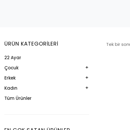
ÜRÜN KATEGORILERI
Tek bir son
22 Ayar
Çocuk
Kelepçe
Erkek
Kolye
Kelepçe
Kadın
Künye
Künye
Bileklik
Tüm Ürünler
Küpe
Tesbih
Halhal
Yüzük
Yüzük
Kelepçe
Zincir
Kolye