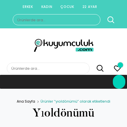
Skip
ERKEK
KADIN
ÇOCUK
22 AYAR
to
Ara:
content
E-KUYUMCULUK
Herkesin Kuyumcusu
Ara:
Ana Sayfa
Ürünler “yıoldönümü” olarak etiketlendi
Yıoldönümü