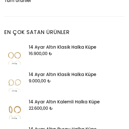
Tüm Ürünler
Küpe
Tesbih
Halhal
Yüzük
Yüzük
Kelepçe
Zincir
Kolye
EN ÇOK SATAN ÜRÜNLER
Kolye Ucu
14 Ayar Altın Klasik Halka Küpe
Künye
16.900,00
₺
Küpe
Piercing
14 Ayar Altın Klasik Halka Küpe
Şahmeran
9.000,00
₺
Yüzük
Zincir
14 Ayar Altın Kalemli Halka Küpe
22.600,00
₺