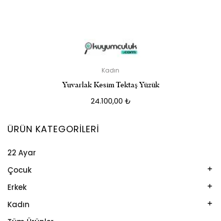
Kadın
Yuvarlak Kesim Tektaş Yüzük
24.100,00
₺
ÜRÜN KATEGORILERI
22 Ayar
Çocuk
Kelepçe
Erkek
Kolye
Kelepçe
Kadın
Künye
Künye
Bileklik